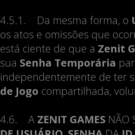
4.5.1. Da mesma forma, o
os atos e omissões que oc
está ciente de que a
Zenit 
sua
Senha Temporária
para
independentemente de ter si
de Jogo
compartilhada, volu
4.6. A
ZENIT GAMES
NÃO S
DE USUÁRIO
,
SENHA
DA
ID